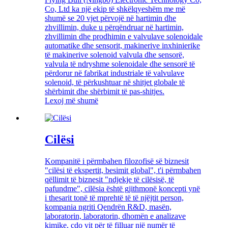
Co, Ltd ka një ekip të shkëlqyeshëm me më
shumë se 20 vjet përvojë në hartimin dhe
zhvillimin, duke u përqëndruar në hartimin,
zhvillimin dhe prodhimin e valvulave solenoidale
automatike dhe sensorit, makinerive inxhinierike
të makinerive solenoid valvula dhe sensorë,
valvula të ndryshme solenoidale dhe sensorë të
përdorur në fabrikat industriale të valvulave
solenoid, të përkushtuar në shitjet globale të
shërbimit dhe shërbimit të pas-shitjes.
Lexoj më shumë
Cilësi
Kompanitë i përmbahen filozofisë së biznesit
"cilësi të ekspertit, besimit global", t'i përmbahen
qëllimit të biznesit "ndjekje të cilësisë, të
pafundme", cilësia është gjithmonë koncepti ynë
i thesarit tonë të mprehtë të të njëjtit person,
kompania ngriti Qendrën R&D, masën,
laboratorin, laboratorin, dhomën e analizave
kimike, çdo vit për të filluar një numër të