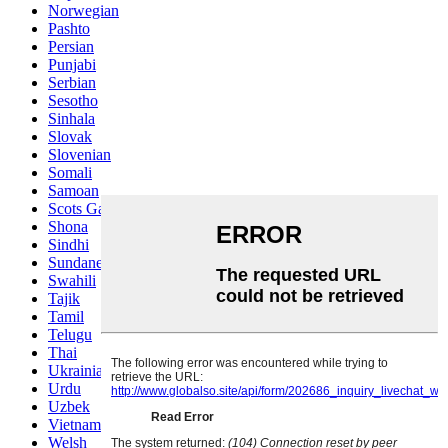
Norwegian
Pashto
Persian
Punjabi
Serbian
Sesotho
Sinhala
Slovak
Slovenian
Somali
Samoan
Scots Gaelic
Shona
Sindhi
Sundanese
Swahili
Tajik
Tamil
Telugu
Thai
Ukrainian
Urdu
Uzbek
Vietnamese
Welsh