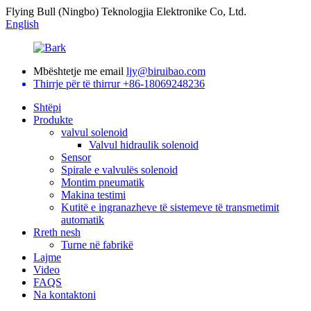
Flying Bull (Ningbo) Teknologjia Elektronike Co, Ltd.
English
Mbështetje me email
ljy@biruibao.com
Thirrje për të thirrur
+86-18069248236
Shtëpi
Produkte
valvul solenoid
Valvul hidraulik solenoid
Sensor
Spirale e valvulës solenoid
Montim pneumatik
Makina testimi
Kutitë e ingranazheve të sistemeve të transmetimit
automatik
Rreth nesh
Turne në fabrikë
Lajme
Video
FAQS
Na kontaktoni