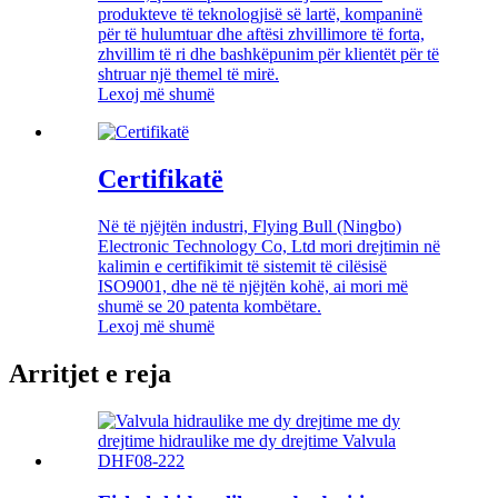
produkteve të teknologjisë së lartë, kompaninë
për të hulumtuar dhe aftësi zhvillimore të forta,
zhvillim të ri dhe bashkëpunim për klientët për të
shtruar një themel të mirë.
Lexoj më shumë
Certifikatë
Në të njëjtën industri, Flying Bull (Ningbo)
Electronic Technology Co, Ltd mori drejtimin në
kalimin e certifikimit të sistemit të cilësisë
ISO9001, dhe në të njëjtën kohë, ai mori më
shumë se 20 patenta kombëtare.
Lexoj më shumë
Arritjet e reja