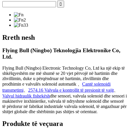
Rreth nesh
Flying Bull (Ningbo) Teknologjia Elektronike Co,
Ltd.
Flying Bull (Ningbo) Electronic Technology Co, Ltd ka një ekip të
shkëlqyeshëm me më shumë se 20 vjet përvojë në hartimin dhe
zhvillimin, duke u përqëndruar në hartimin, zhvillimin dhe
prodhimin e valvulës solenoid automatik 、
Çantë solenoidi
transmetimi
、
2574.16 Valvula e kontrollit të presionit të vajit
、
Valvul hidraulik fishekësh
dhe sensori, valvula solenoid dhe sensori i
makinerive inxhinierike, valvula të ndryshme solenoid dhe sensorë
të përdorur në fabrikat industriale valvula solenoid, të angazhuar për
shitjet globale dhe shërbimin pas shitjes së orientuar.
Produkte të veçuara