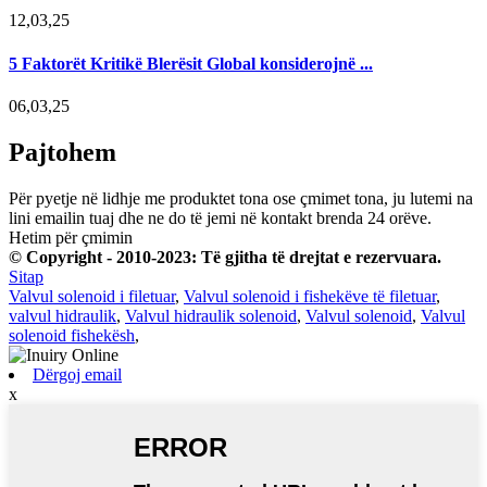
12,03,25
5 Faktorët Kritikë Blerësit Global konsiderojnë ...
06,03,25
Pajtohem
Për pyetje në lidhje me produktet tona ose çmimet tona, ju lutemi na
lini emailin tuaj dhe ne do të jemi në kontakt brenda 24 orëve.
Hetim për çmimin
© Copyright - 2010-2023: Të gjitha të drejtat e rezervuara.
Sitap
Valvul solenoid i filetuar
,
Valvul solenoid i fishekëve të filetuar
,
valvul hidraulik
,
Valvul hidraulik solenoid
,
Valvul solenoid
,
Valvul
solenoid fishekësh
,
Dërgoj email
x