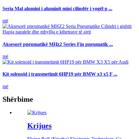
Seria Mal alumini i aluminit mini cilindër i vogël p ...
më
Aksesorë pneumatikë MHz2 Series Fin pneumatik ...
më
Kit solenoid i transmetimit 6HP19 për BMW x3 x5 F ...
më
Shërbime
Krijues
Flying Bull (Ningbo) Electronic Technology Co,