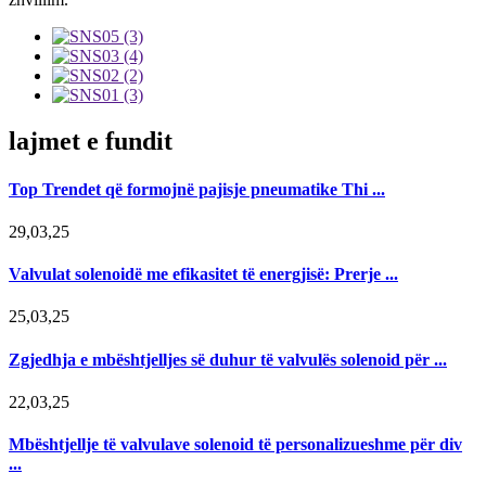
lajmet e fundit
Top Trendet që formojnë pajisje pneumatike Thi ...
29,03,25
Valvulat solenoidë me efikasitet të energjisë: Prerje ...
25,03,25
Zgjedhja e mbështjelljes së duhur të valvulës solenoid për ...
22,03,25
Mbështjellje të valvulave solenoid të personalizueshme për div
...