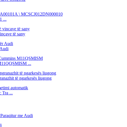
 ...
vinçave të sany
 Audi
s M11QQSMISM ...
ranazhit të ngarkesës liugong
Tra ...