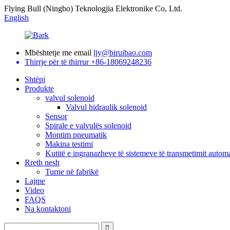
Flying Bull (Ningbo) Teknologjia Elektronike Co, Ltd.
English
Mbështetje me email
ljy@biruibao.com
Thirrje për të thirrur
+86-18069248236
Shtëpi
Produkte
valvul solenoid
Valvul hidraulik solenoid
Sensor
Spirale e valvulës solenoid
Montim pneumatik
Makina testimi
Kutitë e ingranazheve të sistemeve të transmetimit autom
Rreth nesh
Turne në fabrikë
Lajme
Video
FAQS
Na kontaktoni