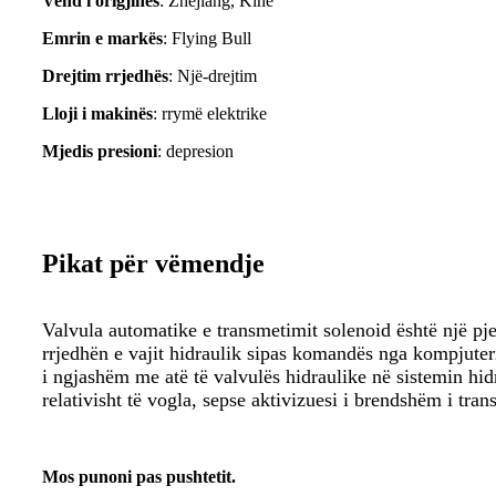
Vend i origjinës
: Zhejiang, Kinë
Emrin e markës
: Flying Bull
Drejtim rrjedhës
: Një-drejtim
Lloji i makinës
: rrymë elektrike
Mjedis presioni
: depresion
Pikat për vëmendje
Valvula automatike e transmetimit solenoid është një pjesë
rrjedhën e vajit hidraulik sipas komandës nga kompjuteri
i ngjashëm me atë të valvulës hidraulike në sistemin hidr
relativisht të vogla, sepse aktivizuesi i brendshëm i tra
Mos punoni pas pushtetit.