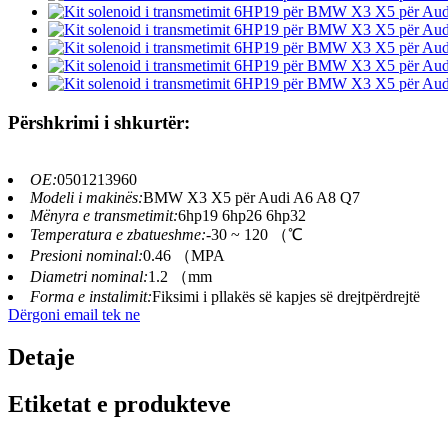
Përshkrimi i shkurtër:
OE:
0501213960
Modeli i makinës:
BMW X3 X5 për Audi A6 A8 Q7
Mënyra e transmetimit:
6hp19 6hp26 6hp32
Temperatura e zbatueshme:
-30 ~ 120 （℃
Presioni nominal:
0.46 （MPA
Diametri nominal:
1.2 （mm
Forma e instalimit:
Fiksimi i pllakës së kapjes së drejtpërdrejtë
Dërgoni email tek ne
Detaje
Etiketat e produkteve