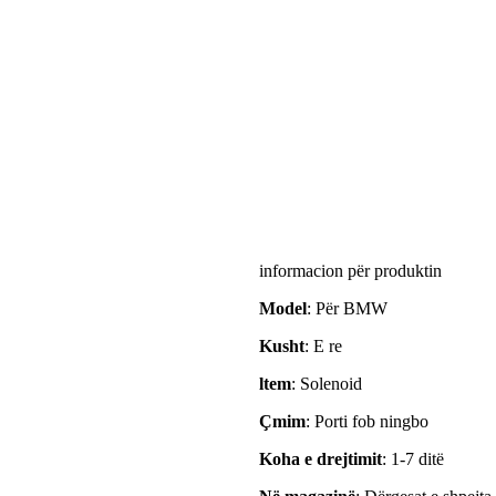
informacion për produktin
Model
: Për BMW
Kusht
: E re
ltem
: Solenoid
Çmim
: Porti fob ningbo
Koha e drejtimit
: 1-7 ditë