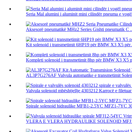
Seria Mal alumini i aluminit mini cilindër pneuma e vogël 
Aksesorë pneumatikë MHz2 Series Gishti pneumatik C ..
Kit solenoid i transmetimit 6HP19 për BMW X3 X5 për
Kompleti solenoid i transmetimit 8hp për BMW X3 X5 p
AL3P7G276AF Valvula automatike e transmetimit Soleno
Valvula solenoid mbështjellje 4303212 Karrocë e filetuar 
Spirale solenoid hidraulike MFB1-2.5YC MFZ1-7YC 
VLERA E VLERA HYDRAULIKE SOLENOID MFJ12-54