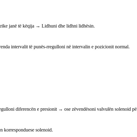
trike janë të këqija → Lidhuni dhe lidhni lidhësin.
renda intervalit të punës-rregulloni në intervalin e pozicionit normal.
egulloni diferencën e presionit → ose zëvendësoni valvulën solenoid pë
ën korresponduese solenoid.