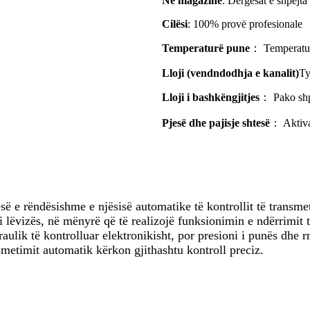
Në magazinë
: Dërgesat e shpejta
Cilësi
: 100% provë profesionale
Temperaturë pune
： Temperatur
Lloji (vendndodhja e kanalit)
Ty
Lloji i bashkëngjitjes
： Pako shp
Pjesë dhe pajisje shtesë
： Aktiva
 e rëndësishme e njësisë automatike të kontrollit të transmetim
 lëvizës, në mënyrë që të realizojë funksionimin e ndërrimit t
aulik të kontrolluar elektronikisht, por presioni i punës dhe 
nsmetimit automatik kërkon gjithashtu kontroll preciz.