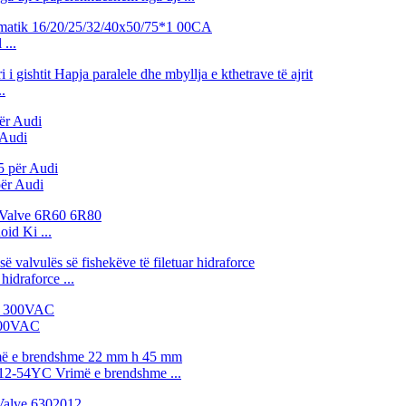
...
.
 Audi
ër Audi
id Ki ...
hidraforce ...
300VAC
YC Vrimë e brendshme ...