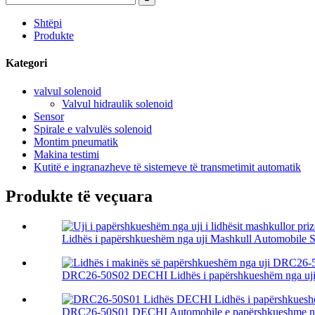
Shtëpi
Produkte
Kategori
valvul solenoid
Valvul hidraulik solenoid
Sensor
Spirale e valvulës solenoid
Montim pneumatik
Makina testimi
Kutitë e ingranazheve të sistemeve të transmetimit automatik
Produkte të veçuara
Lidhës i papërshkueshëm nga uji Mashkull Automobile S
DRC26-50S02 DECHI Lidhës i papërshkueshëm nga uji i 
DRC26-50S01 DECHI Automobile e papërshkueshme nga u