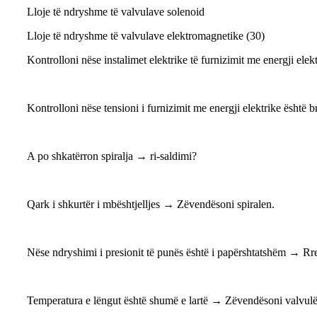
Lloje të ndryshme të valvulave solenoid
Lloje të ndryshme të valvulave elektromagnetike (30)
Kontrolloni nëse instalimet elektrike të furnizimit me energji elek
Kontrolloni nëse tensioni i furnizimit me energji elektrike është b
A po shkatërron spiralja → ri-saldimi?
Qark i shkurtër i mbështjelljes → Zëvendësoni spiralen.
Nëse ndryshimi i presionit të punës është i papërshtatshëm → Rr
Temperatura e lëngut është shumë e lartë → Zëvendësoni valvul