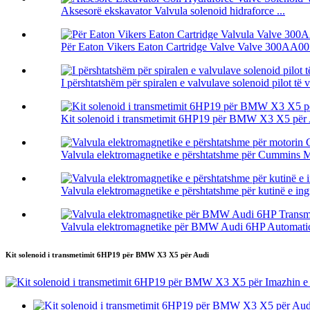
Aksesorë ekskavator Valvula solenoid hidraforce ...
Për Eaton Vikers Eaton Cartridge Valve Valve 300AA001
I përshtatshëm për spiralen e valvulave solenoid pilot të 
Kit solenoid i transmetimit 6HP19 për BMW X3 X5 për
Valvula elektromagnetike e përshtatshme për Cummin
Valvula elektromagnetike e përshtatshme për kutinë e ing
Valvula elektromagnetike për BMW Audi 6HP Automatic 
Kit solenoid i transmetimit 6HP19 për BMW X3 X5 për Audi