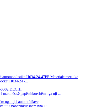
ocket H034-24 -...
makinës së papërshkueshëm nga uji ...
ji i papërshkueshëm nga uji ...