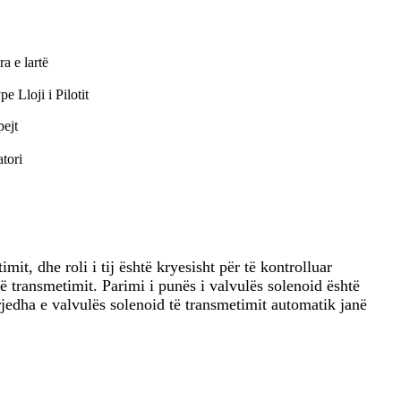
a e lartë
pe Lloji i Pilotit
ejt
tori
it, dhe roli i tij është kryesisht për të kontrolluar
ë transmetimit. Parimi i punës i valvulës solenoid është
rrjedha e valvulës solenoid të transmetimit automatik janë